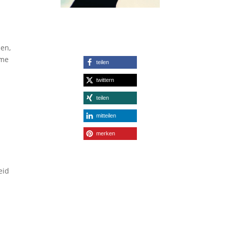
den,
ume
teilen
twittern
teilen
mitteilen
merken
eid