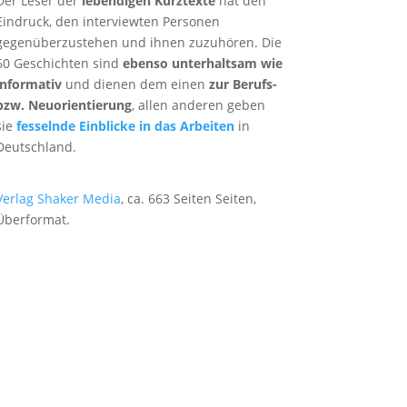
Der Leser der
lebendigen Kurztexte
hat den
Eindruck, den interviewten Personen
gegenüberzustehen und ihnen zuzuhören. Die
60 Geschichten sind
ebenso unterhaltsam wie
informativ
und dienen dem einen
zur Berufs-
bzw. Neuorientierung
, allen anderen geben
sie
fesselnde Einblicke in das Arbeiten
in
Deutschland.
Verlag Shaker Media
, ca. 663 Seiten Seiten,
Überformat.