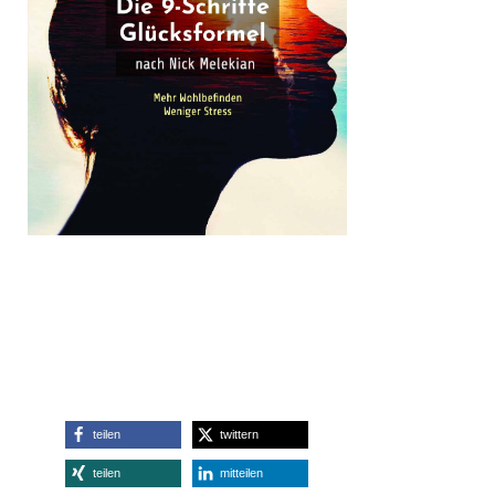
teilen
twittern
teilen
mitteilen