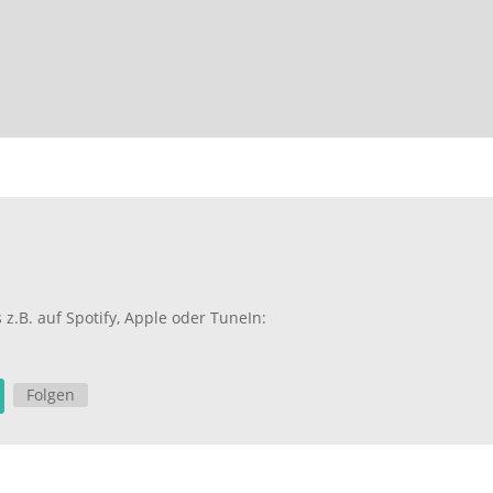
z.B. auf Spotify, Apple oder TuneIn:
Folgen