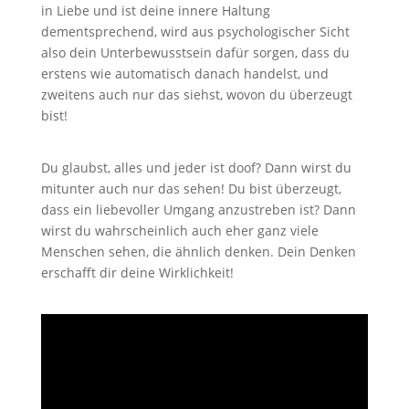
in Liebe und ist deine innere Haltung
dementsprechend, wird aus psychologischer Sicht
also dein Unterbewusstsein dafür sorgen, dass du
erstens wie automatisch danach handelst, und
zweitens auch nur das siehst, wovon du überzeugt
bist!
Du glaubst, alles und jeder ist doof? Dann wirst du
mitunter auch nur das sehen! Du bist überzeugt,
dass ein liebevoller Umgang anzustreben ist? Dann
wirst du wahrscheinlich auch eher ganz viele
Menschen sehen, die ähnlich denken. Dein Denken
erschafft dir deine Wirklichkeit!