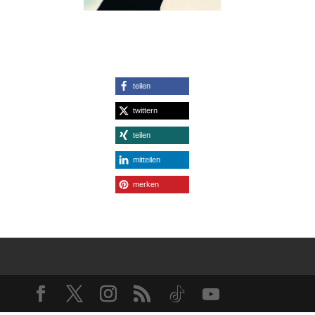
teilen
twittern
teilen
mitteilen
merken