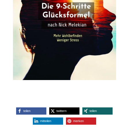
teilen
twittern
teilen
mitteilen
merken