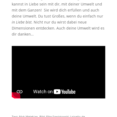
kannst in Liebe sein mit dir, mit deiner Umwelt und
mit dem Ganzen! Sie wird dich erfüllen und auch
deine Umwelt. Du tust Großes, wenn du einfach nur
in Liebe bist.
Nicht nur du wirst dabei neue
Dimensionen entdecken. Auch deine Umwelt wird es
dir danken…
Text: Nick Melekian, Bild: Elke Sawistowski / pixelio.de